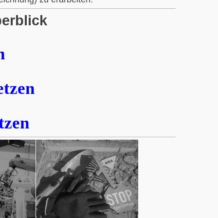
erblick
n
etzen
tzen