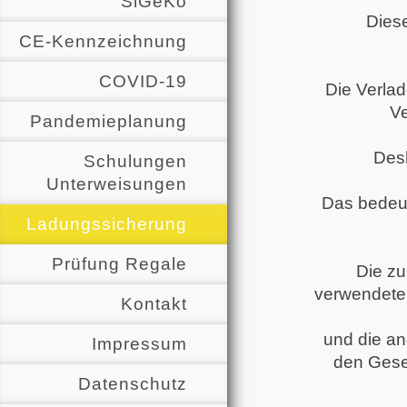
SiGeKo
Diese
CE-Kennzeichnung
COVID-19
Die Verlad
Ve
Pandemieplanung
Desh
Schulungen
Unterweisungen
Das bedeut
Ladungssicherung
Prüfung Regale
Die zu
verwendeten
Kontakt
und die a
Impressum
den Gese
Datenschutz